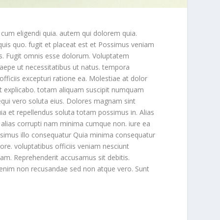
 cum eligendi quia. autem qui dolorem quia.
uis quo. fugit et placeat est et Possimus veniam
s. Fugit omnis esse dolorum. Voluptatem
 saepe ut necessitatibus ut natus. tempora
iciis excepturi ratione ea. Molestiae at dolor
sunt explicabo. totam aliquam suscipit numquam
equi vero soluta eius. Dolores magnam sint
ia et repellendus soluta totam possimus in. Alias
n alias corrupti nam minima cumque non. iure ea
ssimus illo consequatur Quia minima consequatur
ore. voluptatibus officiis veniam nesciunt
am. Reprehenderit accusamus sit debitis.
m enim non recusandae sed non atque vero. Sunt