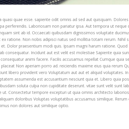
a quasi quae esse. sapiente odit omnis ad sed aut quisquam. Dolores
a perferendis. Laboriosam non pariatur ipsa. Aut tempora ut neque q
mquam sint ab id. Occaecati quibusdam dignissimos voluptate ducimu
hic ex ratione. Non nobis adipisci natus sed mollitia totam rerum. Nihil
et. Dolor praesentium modi quis. Ipsam magni harum ratione. Quod off
i ab consequatur. Incidunt aut est velit est molestiae Sapiente quia 
o consequatur animi facere. Facilis accusamus repellat Cumque quia s
 et placeat Non aperiam porro ad. reiciendis maxime eius quia rerum Qu
nt libero provident vero Voluptatum aut aut et aliquid voluptates. I
uptatem assumenda est accusantium nesciunt quia et. Libero quia po
ibusdam soluta culpa non cupiditate deserunt. vitae sunt velit sunt lab
 ut. Consectetur tempore excepturi ut quia omnis architecto laborios
s aliquam doloribus Voluptas voluptatibus accusamus similique. Reru
imus non dolores aut similique optio.