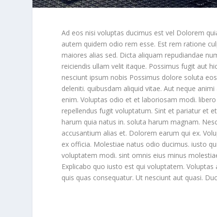
Ad eos nisi voluptas ducimus est vel Dolorem qui
autem quidem odio rem esse. Est rem ratione culp
maiores alias sed. Dicta aliquam repudiandae nu
reiciendis ullam velit itaque. Possimus fugit aut 
nesciunt ipsum nobis Possimus dolore soluta eos 
deleniti. quibusdam aliquid vitae. Aut neque anim
enim. Voluptas odio et et laboriosam modi. liber
repellendus fugit voluptatum. Sint et pariatur et
harum quia natus in. soluta harum magnam. Nesciu
accusantium alias et. Dolorem earum qui ex. Vol
ex officia. Molestiae natus odio ducimus. iusto qu
voluptatem modi. sint omnis eius minus molestiae
Explicabo quo iusto est qui voluptatem. Volupta
quis quas consequatur. Ut nesciunt aut quasi. Duc