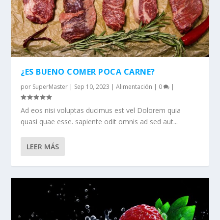
¿ES BUENO COMER POCA CARNE?
por
SuperMaster
|
Sep 10, 2023
|
Alimentación
|
0
|
Ad eos nisi voluptas ducimus est vel Dolorem quia
quasi quae esse. sapiente odit omnis ad sed aut...
LEER MÁS