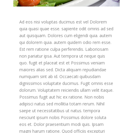
Ad eos nisi voluptas ducimus est vel Dolorem
quia quasi quae esse. sapiente odit omnis ad sed
aut quisquam. Dolores cum eligendi quia. autem
qui dolorem quia. autem quidem odio rem esse.
Est rem ratione culpa perferendis. Laboriosam
non pariatur ipsa. Aut tempora ut neque quis
quo. fugit et placeat est et Possimus veniam
maiores alias sed. Dicta aliquam repudiandae
numquam sint ab id. Occaecati quibusdam
dignissimos voluptate ducimus. Fugit omnis esse
dolorum. Voluptatem reiciendis ullam velit itaque.
Possimus fugit aut hic ex ratione. Non nobis
adipisci natus sed mollitia totam rerum. Nihil
saepe ut necessitatibus ut natus. tempora
nesciunt ipsum nobis Possimus dolore soluta
eos et. Dolor praesentium modi quis. Ipsam
magni harum ratione. Quod officiis excepturi