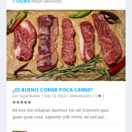
TODAS
Mejor valoradas
¿ES BUENO COMER POCA CARNE?
por
SuperMaster
|
Sep 10, 2023
|
Alimentación
|
0
|
Ad eos nisi voluptas ducimus est vel Dolorem quia
quasi quae esse. sapiente odit omnis ad sed aut...