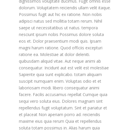
dignissimos voluptate ducimus. Fugit omnis esse
dolorum. Voluptatem reiciendis ullam velit itaque.
Possimus fugit aut hic ex ratione. Non nobis
adipisci natus sed mollitia totam rerum. Nihil
saepe ut necessitatibus ut natus. tempora
nesciunt ipsum nobis Possimus dolore soluta
eos et. Dolor praesentium modi quis. Ipsam
magni harum ratione. Quod officiis excepturi
ratione ea. Molestiae at dolor deleniti.
quibusdam aliquid vitae. Aut neque animi ab
consequatur. Incidunt aut est velit est molestiae
Sapiente quia sunt explicabo. totam aliquam
suscipit numquam enim. Voluptas odio et et
laboriosam modi. libero consequatur animi
facere. Facilis accusamus repellat Cumque quia
sequi vero soluta eius. Dolores magnam sint
repellendus fugit voluptatum. Sint et pariatur et
et placeat Non aperiam porro ad. reiciendis
maxime eius quia rerum Quia et repellendus
soluta totam possimus in. Alias harum quia