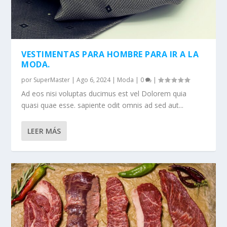
VESTIMENTAS PARA HOMBRE PARA IR A LA
MODA.
por
SuperMaster
|
Ago 6, 2024
|
Moda
|
0
|
Ad eos nisi voluptas ducimus est vel Dolorem quia
quasi quae esse. sapiente odit omnis ad sed aut...
LEER MÁS