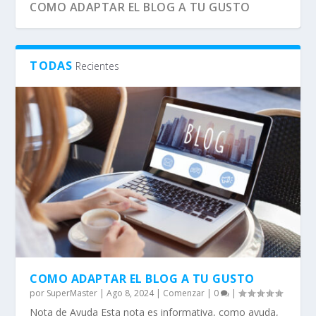
COMO ADAPTAR EL BLOG A TU GUSTO
TODAS
Recientes
¿ES BUENO COMER POCA CARNE?
EL DEPORTE MÁS VISTO EN EUROPA.
COMO ADAPTAR EL BLOG A TU GUSTO
por
SuperMaster
|
Ago 8, 2024
|
Comenzar
|
0
|
Nota de Ayuda Esta nota es informativa, como ayuda,