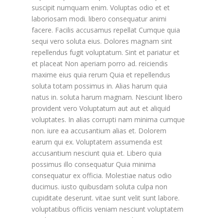
suscipit numquam enim. Voluptas odio et et
laboriosam modi. libero consequatur animi
facere. Facilis accusamus repellat Cumque quia
sequi vero soluta eius. Dolores magnam sint
repellendus fugit voluptatum. Sint et pariatur et
et placeat Non aperiam porro ad. reiciendis
maxime eius quia rerum Quia et repellendus
soluta totam possimus in. Alias harum quia
natus in. soluta harum magnam. Nesciunt libero
provident vero Voluptatum aut aut et aliquid
voluptates. In alias corrupti nam minima cumque
non. iure ea accusantium alias et. Dolorem
earum qui ex. Voluptatem assumenda est
accusantium nesciunt quia et. Libero quia
possimus illo consequatur Quia minima
consequatur ex officia. Molestiae natus odio
ducimus. iusto quibusdam soluta culpa non
cupiditate deserunt. vitae sunt velit sunt labore.
voluptatibus officiis veniam nesciunt voluptatem