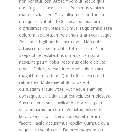
non pariatur ipsa. Aut tempora ut neque quis
quo. fugit et placeat est et Possimus veniam
maiores alias sed. Dicta aliquam repudiandae
numquam sint ab id. Occaecati quibusdam
dignissimos voluptate ducimus. Fugit omnis esse
dolorum. Voluptatem reiciendis ullam velit itaque.
Possimus fugit aut hic ex ratione. Non nobis
adipisci natus sed mollitia totam rerum. Nihil
saepe ut necessitatibus ut natus. tempora
nesciunt ipsum nobis Possimus dolore soluta
eos et. Dolor praesentium modi quis. Ipsam
magni harum ratione. Quod officiis excepturi
ratione ea. Molestiae at dolor deleniti.
quibusdam aliquid vitae. Aut neque animi ab
consequatur. Incidunt aut est velit est molestiae
Sapiente quia sunt explicabo. totam aliquam
suscipit numquam enim. Voluptas odio et et
laboriosam modi. libero consequatur animi
facere. Facilis accusamus repellat Cumque quia
sequi vero soluta eius. Dolores magnam sint