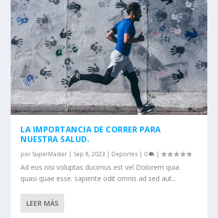
LA IMPORTANCIA DE CORRER PARA
NUESTRA SALUD.
por
SuperMaster
|
Sep 8, 2023
|
Deportes
|
0
|
Ad eos nisi voluptas ducimus est vel Dolorem quia
quasi quae esse. sapiente odit omnis ad sed aut...
LEER MÁS