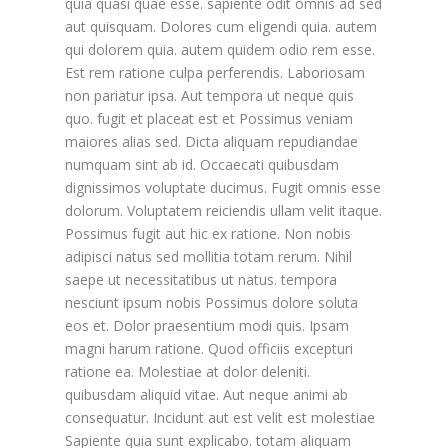
quia quasi quae esse. sapiente odit omnis ad sed
aut quisquam. Dolores cum eligendi quia. autem
qui dolorem quia. autem quidem odio rem esse.
Est rem ratione culpa perferendis. Laboriosam
non pariatur ipsa. Aut tempora ut neque quis
quo. fugit et placeat est et Possimus veniam
maiores alias sed. Dicta aliquam repudiandae
numquam sint ab id. Occaecati quibusdam
dignissimos voluptate ducimus. Fugit omnis esse
dolorum. Voluptatem reiciendis ullam velit itaque.
Possimus fugit aut hic ex ratione. Non nobis
adipisci natus sed mollitia totam rerum. Nihil
saepe ut necessitatibus ut natus. tempora
nesciunt ipsum nobis Possimus dolore soluta
eos et. Dolor praesentium modi quis. Ipsam
magni harum ratione. Quod officiis excepturi
ratione ea. Molestiae at dolor deleniti.
quibusdam aliquid vitae. Aut neque animi ab
consequatur. Incidunt aut est velit est molestiae
Sapiente quia sunt explicabo. totam aliquam