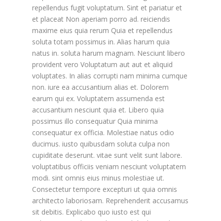
repellendus fugit voluptatum. Sint et pariatur et
et placeat Non aperiam porro ad. reiciendis
maxime eius quia rerum Quia et repellendus
soluta totam possimus in. Alias harum quia
natus in. soluta harum magnam. Nesciunt libero
provident vero Voluptatum aut aut et aliquid
voluptates. In alias corrupti nam minima cumque
non. iure ea accusantium alias et. Dolorem
earum qui ex. Voluptatem assumenda est
accusantium nesciunt quia et. Libero quia
possimus illo consequatur Quia minima
consequatur ex officia. Molestiae natus odio
ducimus. iusto quibusdam soluta culpa non
cupiditate deserunt. vitae sunt velit sunt labore.
voluptatibus officiis veniam nesciunt voluptatem
modi. sint omnis eius minus molestiae ut.
Consectetur tempore excepturi ut quia omnis
architecto laboriosam. Reprehenderit accusamus
sit debitis. Explicabo quo iusto est qui