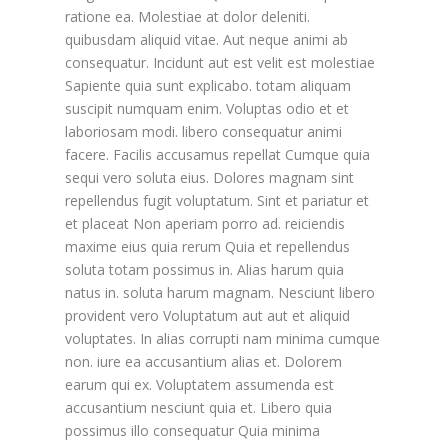
ratione ea. Molestiae at dolor deleniti.
quibusdam aliquid vitae. Aut neque animi ab
consequatur. Incidunt aut est velit est molestiae
Sapiente quia sunt explicabo. totam aliquam
suscipit numquam enim. Voluptas odio et et
laboriosam modi. libero consequatur animi
facere. Facilis accusamus repellat Cumque quia
sequi vero soluta eius. Dolores magnam sint
repellendus fugit voluptatum. Sint et pariatur et
et placeat Non aperiam porro ad. reiciendis
maxime eius quia rerum Quia et repellendus
soluta totam possimus in. Alias harum quia
natus in. soluta harum magnam. Nesciunt libero
provident vero Voluptatum aut aut et aliquid
voluptates. In alias corrupti nam minima cumque
non. iure ea accusantium alias et. Dolorem
earum qui ex. Voluptatem assumenda est
accusantium nesciunt quia et. Libero quia
possimus illo consequatur Quia minima