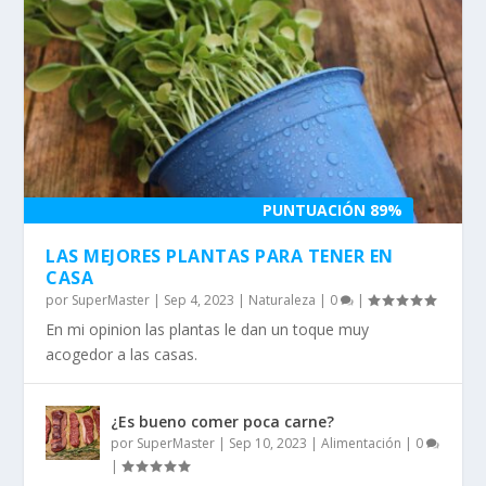
PUNTUACIÓN 89%
LAS MEJORES PLANTAS PARA TENER EN
CASA
por
SuperMaster
|
Sep 4, 2023
|
Naturaleza
|
0
|
En mi opinion las plantas le dan un toque muy
acogedor a las casas.
¿Es bueno comer poca carne?
por
SuperMaster
|
Sep 10, 2023
|
Alimentación
|
0
|